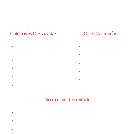
China y toda la gama de
repuestos, además de un
amplio stock de insumos
mineros.
Categorías Destacadas
Otras Categorías
Barras de Perforación
Bits Yacos
Martillos Neumáticos y
Insumos de Perforación
Cuñas
Insumos Mineros
Perforadoras Neumáticas
Lámparas Mineras
Perforadoras de Superficie
Mangueras Alta Presión
Repuestos
Información de contacto
Teniente Yavar #1761, Conchalí
ventas@perfoexpress.cl
+56 2 2736 6565