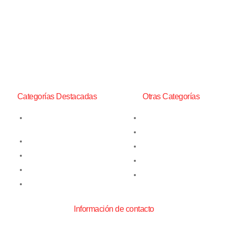
productos para la Minería,
Construcción y Transporte.
Entre ellos, Perforadoras
Neumáticas de procedencia
China y toda la gama de
repuestos, además de un
amplio stock de insumos
mineros.
Categorías Destacadas
Otras Categorías
Barras de Perforación
Bits Yacos
Martillos Neumáticos y
Insumos de Perforación
Cuñas
Insumos Mineros
Perforadoras Neumáticas
Lámparas Mineras
Perforadoras de Superficie
Mangueras Alta Presión
Repuestos
Información de contacto