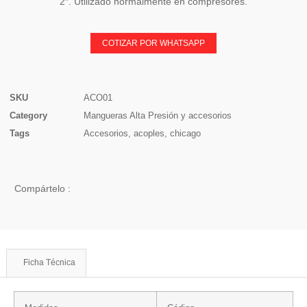
2″. Utilizado normalmente en compresores.
COTIZAR POR WHATSAPP
SKU
ACO01
Category
Mangueras Alta Presión y accesorios
Tags
Accesorios
,
acoples
,
chicago
Compártelo :
Ficha Técnica