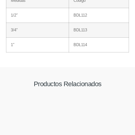
Medidas
Código
1/2″
BDL112
3/4″
BDL113
1″
BDL114
Productos Relacionados