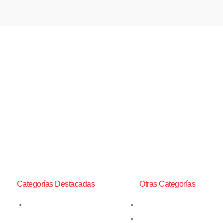
Perfoexpress Ltda. distribuye
productos para la Minería,
Construcción y Transporte.
Entre ellos, Perforadoras
Neumáticas de procedencia
China y toda la gama de
repuestos, además de un
amplio stock de insumos
mineros.
Categorías Destacadas
Otras Categorías
Barras de Perforación
Bits Yacos
Martillos Neumáticos y
Insumos de Perforación