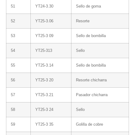
51
YT24-3.30
Sello de goma
52
YT25-3.06
Resorte
53
YT25-3 09
Sello de bombilla
54
YT25-313
Sello
55
YT25-3.14
Sello de bombilla
56
YT25-3 20
Resorte chicharra
57
YT25-3.21
Pasador chicharra
58
YT25-3 24
Sello
59
YT25-3 35
Golilla de cobre