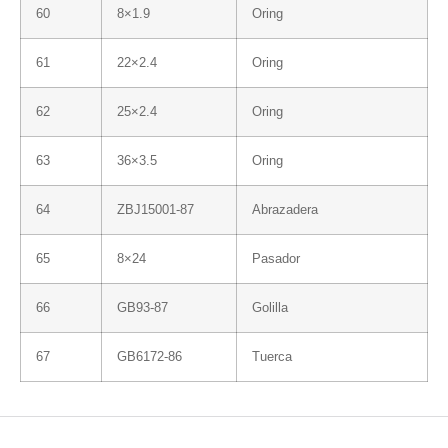
60
8×1.9
Oring
61
22×2.4
Oring
62
25×2.4
Oring
63
36×3.5
Oring
64
ZBJ15001-87
Abrazadera
65
8×24
Pasador
66
GB93-87
Golilla
67
GB6172-86
Tuerca