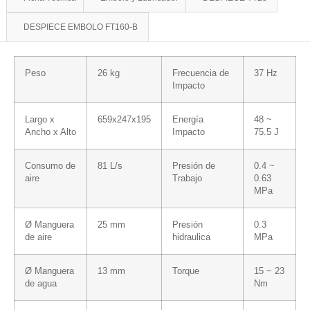
DESPIECE EMBOLO FT160-B
Peso
26 kg
Frecuencia de
37 Hz
Impacto
Largo x
659x247x195
Energía
48 ~
Ancho x Alto
Impacto
75.5 J
Consumo de
81 L/s
Presión de
0.4 ~
aire
Trabajo
0.63
MPa
Ø Manguera
25 mm
Presión
0.3
de aire
hidraulica
MPa
Ø Manguera
13 mm
Torque
15 ~ 23
de agua
Nm