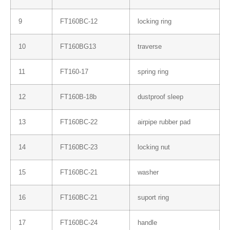
9
FT160BC-12
locking ring
10
FT160BG13
traverse
11
FT160-17
spring ring
12
FT160B-18b
dustproof sleep
13
FT160BC-22
airpipe rubber pad
14
FT160BC-23
locking nut
15
FT160BC-21
washer
16
FT160BC-21
suport ring
17
FT160BC-24
handle