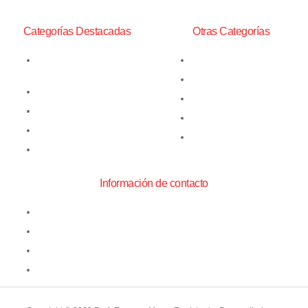
Categorías Destacadas
Otras Categorías
Barras de Perforación
Bits Yacos
Martillos Neumáticos y
Insumos de Perforación
Cuñas
Insumos Mineros
Perforadoras Neumáticas
Lámparas Mineras
Perforadoras de Superficie
Mangueras Alta Presión
Repuestos
Información de contacto
Teniente Yavar #1761, Conchalí
ventas@perfoexpress.cl
+56 2 2736 6565
+56 9 7587 8808