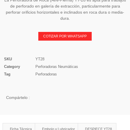
La Perforadora de Roca (Aire-Pierna) YT-28 es apta para trabajos
de perforado en galería de extracción, particularmente para
perforar orificios horizontales e inclinados en roca dura o media-
dura.
COTIZAR POR WHATSAPP
SKU
YT28
Category
Perforadoras Neumáticas
Tag
Perforadoras
Compártelo :
Ficha Técnica
Embolo y Lubricador
DESPIECE YT28