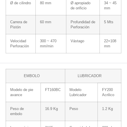
Ø de cilindro
80 mm
Ø apropiado
34 ~ 45
de orificio
mm
Carrera de
60 mm
Profundidad de
5 Mts
Pistón
Perforación
Velocidad
300 ~ 470
Vástago
22×108
Perforación
mm/min
mm
EMBOLO
LUBRICADOR
Modelo de pie
FT160BC
Modelo
FY200
avance
Lubricador
Acrilico
Peso de
16.9 Kg
Peso
1.2 Kg
embolo