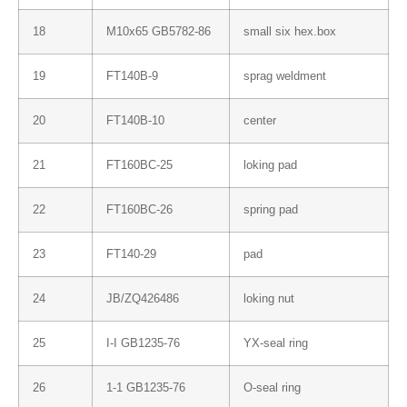
18
M10x65 GB5782-86
small six hex.box
19
FT140B-9
sprag weldment
20
FT140B-10
center
21
FT160BC-25
loking pad
22
FT160BC-26
spring pad
23
FT140-29
pad
24
JB/ZQ426486
loking nut
25
I-I GB1235-76
YX-seal ring
26
1-1 GB1235-76
O-seal ring