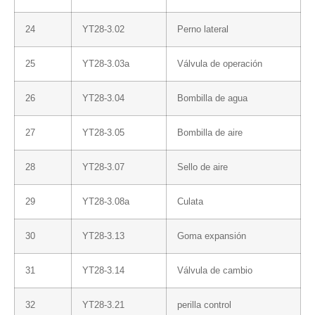
24
YT28-3.02
Perno lateral
25
YT28-3.03a
Válvula de operación
26
YT28-3.04
Bombilla de agua
27
YT28-3.05
Bombilla de aire
28
YT28-3.07
Sello de aire
29
YT28-3.08a
Culata
30
YT28-3.13
Goma expansión
31
YT28-3.14
Válvula de cambio
32
YT28-3.21
perilla control