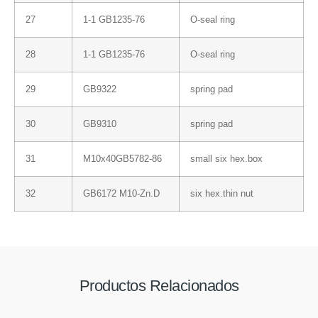
27
1-1 GB1235-76
O-seal ring
28
1-1 GB1235-76
O-seal ring
29
GB9322
spring pad
30
GB9310
spring pad
31
M10x40GB5782-86
small six hex.box
32
GB6172 M10-Zn.D
six hex.thin nut
Productos Relacionados