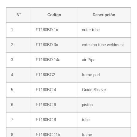
N°
Codigo
Descripción
1
FT160BD-1a
outer tube
2
FT160BD-3a
extesion tube weldment
3
FT160BD-14a
air Pipe
4
FT160BG2
frame pad
5
FT160BC-4
Guide Sleeve
6
FT160BC-6
piston
7
FT160BC-8
tube
8
FT160BC-11b
frame