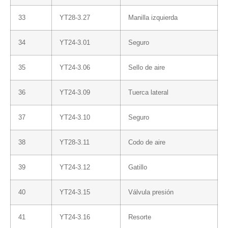
33
YT28-3.27
Manilla izquierda
34
YT24-3.01
Seguro
35
YT24-3.06
Sello de aire
36
YT24-3.09
Tuerca lateral
37
YT24-3.10
Seguro
38
YT28-3.11
Codo de aire
39
YT24-3.12
Gatillo
40
YT24-3.15
Válvula presión
41
YT24-3.16
Resorte