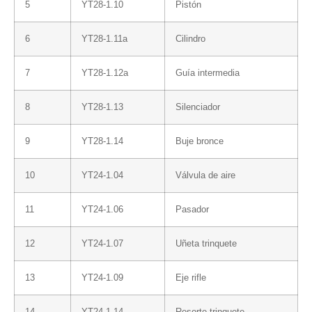
5
YT28-1.10
Pistón
6
YT28-1.11a
Cilindro
7
YT28-1.12a
Guía intermedia
8
YT28-1.13
Silenciador
9
YT28-1.14
Buje bronce
10
YT24-1.04
Válvula de aire
11
YT24-1.06
Pasador
12
YT24-1.07
Uñeta trinquete
13
YT24-1.09
Eje rifle
14
YT24-1.14
Resorte trinquete